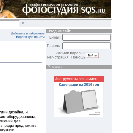
Вход на сайт
Добавить в избранное
Версия для печати
E-mail:
Пароль:
Забыли пароль ?
Регистрация
|
Помощь
Реклама
Инструменты рекламиста
Календари на 2016 год
удии дизайна, и
ким оборудованием,
решений для
 мы рады предложить
одукцию.