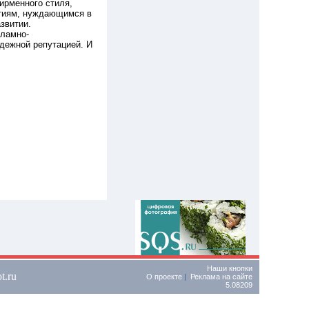
ирменного стиля,
ятиям, нуждающимся в
звитии.
кламно-
адежной репутацией. И
Наши кнопки
t.ru
О проекте
|
Реклама на сайте
5.08209