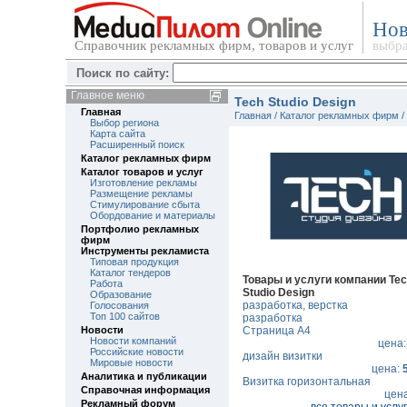
Нов
Справочник рекламных фирм, товаров и услуг
выбра
Поиск по сайту:
Главное меню
Tech Studio Design
Главная
Главная
/
Каталог рекламных фирм
/
Выбор региона
Карта сайта
Расширенный поиск
Каталог рекламных фирм
Каталог товаров и услуг
Изготовление рекламы
Размещение рекламы
Стимулирование сбыта
Обордование и материалы
Портфолио рекламных
фирм
Инструменты рекламиста
Типовая продукция
Каталог тендеров
Товары и услуги компании Te
Работа
Studio Design
Образование
разработка, верстка
Голосования
Топ 100 сайтов
разработка
Новости
Страница А4
Новости компаний
цена
Российские новости
дизайн визитки
Мировые новости
цена:
Аналитика и публикации
Визитка горизонтальная
Справочная информация
цен
Рекламный форум