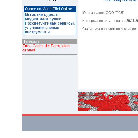
все товары и услу
Опрос на MediaPilot Online
Юр. название: ООО "ТСД"
Мы хотим сделать
МедиаПилот лучше.
Информация актуальна на:
29.11.2
Посоветуйте нам сервисы,
улучшения, новые
Статистика просмотров компании:
инструменты.
Реклама
Error: Cache dir: Permission
denied!