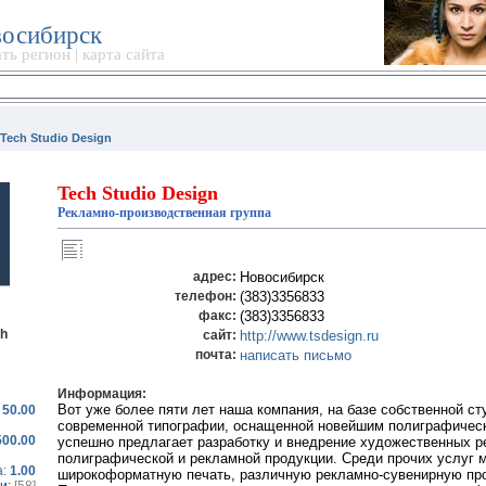
осибирск
ть регион
|
карта сайта
Tech Studio Design
Tech Studio Design
Рекламно-производственная группа
адрес:
Новосибирск
телефон:
(383)3356833
факс:
(383)3356833
ch
сайт:
http://www.tsdesign.ru
почта:
написать письмо
Информация:
Вот уже более пяти лет наша компания, на базе собственной ст
:
50.00
современной типографии, оснащенной новейшим полиграфичес
500.00
успешно предлагает разработку и внедрение художественных 
полиграфической и рекламной продукции. Среди прочих услуг
а:
1.00
широкоформатную печать, различную рекламно-сувенирную пр